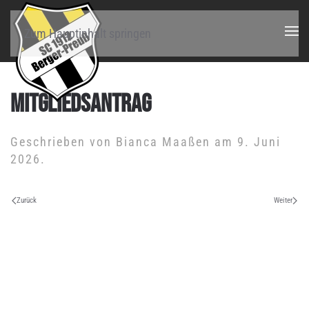
Zum Hauptinhalt springen
MITGLIEDSANTRAG
Geschrieben von
Bianca Maaßen
am
9. Juni
2026
.
Zurück
Weiter