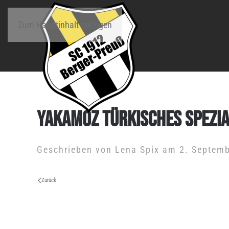
Zum Hauptinhalt springen
YAKAMOZ TÜRKISCHES SPEZI
Geschrieben von
Lena Spix
am
2. Septem
Zurück